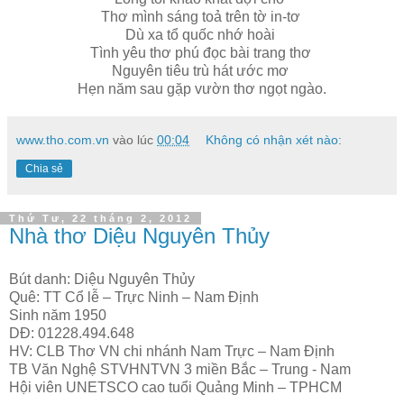
Thơ mình sáng toả trên tờ in-tơ
Dù xa tổ quốc nhớ hoài
Tình yêu thơ phú đọc bài trang thơ
Nguyên tiêu trù hát ước mơ
Hẹn năm sau gặp vườn thơ ngọt ngào.
www.tho.com.vn
vào lúc
00:04
Không có nhận xét nào:
Chia sẻ
Thứ Tư, 22 tháng 2, 2012
Nhà thơ Diệu Nguyên Thủy
Bút danh: Diệu Nguyên Thủy
Quê: TT Cổ lễ – Trực Ninh – Nam Định
Sinh năm 1950
DĐ: 01228.494.648
HV: CLB Thơ VN chi nhánh Nam Trực – Nam Định
TB Văn Nghệ STVHNTVN 3 miền Bắc – Trung - Nam
Hội viên UNETSCO cao tuổi Quảng Minh – TPHCM