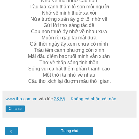
Nhớ về một thuở cau non
Trầu kia xanh thắm tô son môi người
Nhớ về mình thuở xa xôi
Nửa trường xuân ấy giờ tôi nhớ về
Gửi lời thơ sáng tác đề
Cau non thuở ấy nhớ về nhau xưa
Muộn rồi gặp lại mắt đưa
Cái thời ngày ấy xem chưa có mình
Trầu têm cánh phượng còn xinh
Mái đầu điểm bạc tuổi mình vẫn xuân
Thơ về thắp sáng tinh thần
Sống vui ca hát thêm phần thanh cao
Một thời ta nhớ về nhau
Câu thơ xích lại đượm màu thời gian.
www.tho.com.vn
vào lúc
23:55
Không có nhận xét nào:
Chia sẻ
‹
Trang chủ